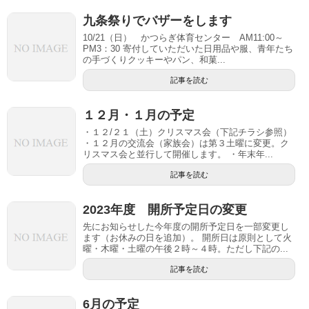
九条祭りでバザーをします
10/21（日） かつらぎ体育センター AM11:00～
PM3：30 寄付していただいた日用品や服、青年たち
の手づくりクッキーやパン、和菓...
記事を読む
１２月・１月の予定
・１２/２１（土）クリスマス会（下記チラシ参照）
・１２月の交流会（家族会）は第３土曜に変更。ク
リスマス会と並行して開催します。 ・年末年...
記事を読む
2023年度 開所予定日の変更
先にお知らせした今年度の開所予定日を一部変更し
ます（お休みの日を追加）。 開所日は原則として火
曜・木曜・土曜の午後２時～４時。ただし下記の...
記事を読む
6月の予定